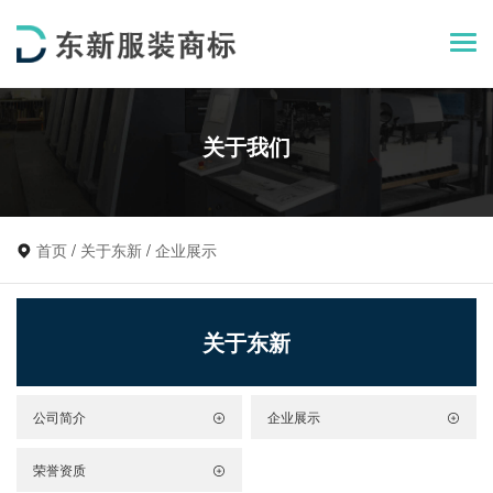
关于我们
首页
/
关于东新
/
企业展示
关于东新
公司简介
企业展示
荣誉资质